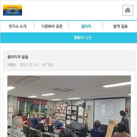
연구소 소개
다문화와 공존
갤러리
함께 걸음
평화의 시선
음악의 두 얼굴
박흥순
2023.10.14
|
HIT 282